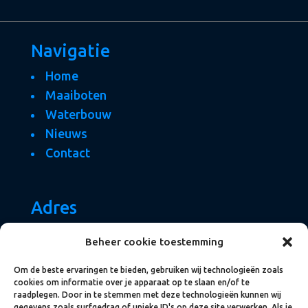
Navigatie
Home
Maaiboten
Waterbouw
Nieuws
Contact
Adres
Dokweg 14
Beheer cookie toestemming
8243 PT Lelystad
Om de beste ervaringen te bieden, gebruiken wij technologieën zoals
T
0342 – 45 25 68
cookies om informatie over je apparaat op te slaan en/of te
E
info@fernhout.com
raadplegen. Door in te stemmen met deze technologieën kunnen wij
gegevens zoals surfgedrag of unieke ID's op deze site verwerken. Als je