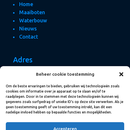
Home
Maaiboten
Waterbouw
Nieuws
Contact
Adres
Dokweg 14
Beheer cookie toestemming
8243 PT Lelystad
Om de beste ervaringen te bieden, gebruiken wij technologieën zoals
T
0342 – 45 25 68
cookies om informatie over je apparaat op te slaan en/of te
E
info@fernhout.com
raadplegen. Door in te stemmen met deze technologieën kunnen wij
gegevens zoals surfgedrag of unieke ID's op deze site verwerken. Als je
geen toestemming geeft of uw toestemming intrekt, kan dit een
nadelige invloed hebben op bepaalde functies en mogelijkheden.
Accepteren